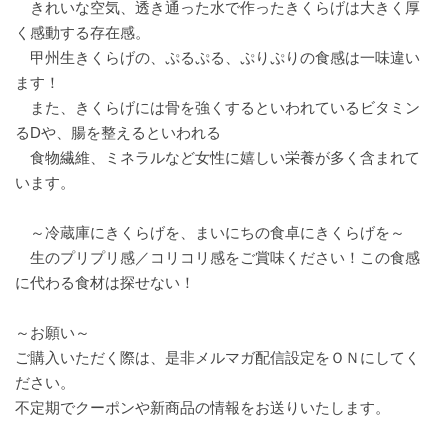
きれいな空気、透き通った水で作ったきくらげは大きく厚
く感動する存在感。
甲州生きくらげの、ぷるぷる、ぷりぷりの食感は一味違い
ます！
また、きくらげには骨を強くするといわれているビタミン
るDや、腸を整えるといわれる
食物繊維、ミネラルなど女性に嬉しい栄養が多く含まれて
います。
～冷蔵庫にきくらげを、まいにちの食卓にきくらげを～
生のプリプリ感／コリコリ感をご賞味ください！この食感
に代わる食材は探せない！
～お願い～
ご購入いただく際は、是非メルマガ配信設定をＯＮにしてく
ださい。
不定期でクーポンや新商品の情報をお送りいたします。