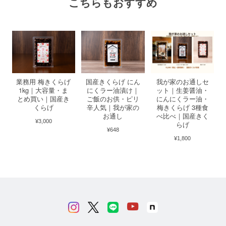
こちらもおすすめ
業務用 梅きくらげ
国産きくらげ にん
我が家のお通しセ
1kg｜大容量・ま
にくラー油漬け｜
ット｜生姜醤油・
とめ買い｜国産き
ご飯のお供・ピリ
にんにくラー油・
くらげ
辛人気｜我が家の
梅きくらげ 3種食
お通し
べ比べ｜国産きく
¥3,000
らげ
¥648
¥1,800