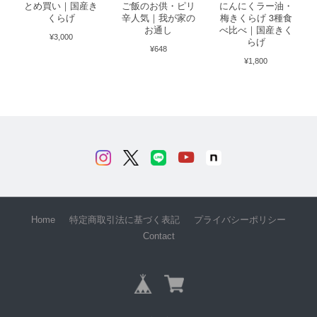
とめ買い｜国産き
ご飯のお供・ピリ
にんにくラー油・
くらげ
辛人気｜我が家の
梅きくらげ 3種食
お通し
べ比べ｜国産きく
¥3,000
らげ
¥648
¥1,800
Home
特定商取引法に基づく表記
プライバシーポリシー
Contact