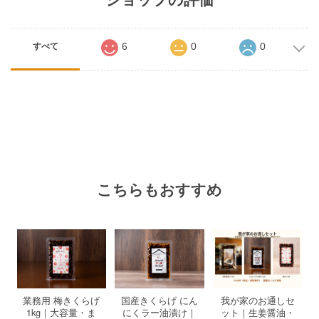
6
0
0
すべて
こちらもおすすめ
業務用 梅きくらげ
国産きくらげ にん
我が家のお通しセ
1kg｜大容量・ま
にくラー油漬け｜
ット｜生姜醤油・